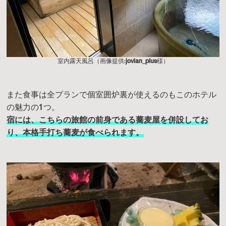
室内露天風呂（画像提供:
jovian_plus
様）
また食事は全プランで個室囲炉裏が使えるのもこのホテル
の魅力の1つ。
宿には、こちらの旅館の前身である蕎麦屋を併設してお
り、本格手打ち蕎麦が食べられます。