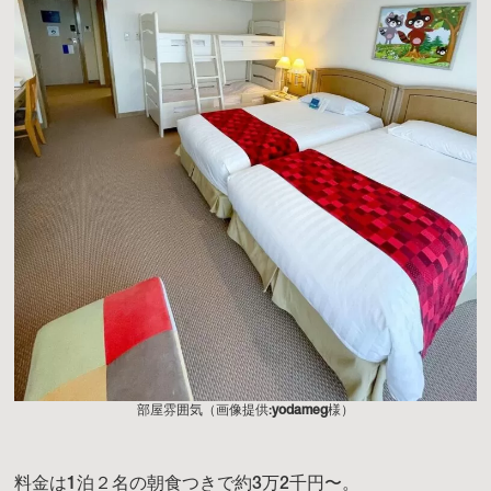
部屋雰囲気（画像提供:
yodameg
様）
料金は1泊２名の朝食つきで約3万2千円〜。