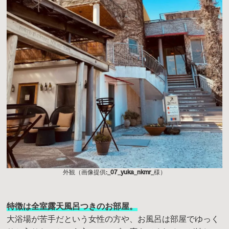
外観（画像提供:
_07_yuka_nkmr_
様）
特徴は全室露天風呂つきのお部屋。
大浴場が苦手だという女性の方や、お風呂は部屋でゆっく