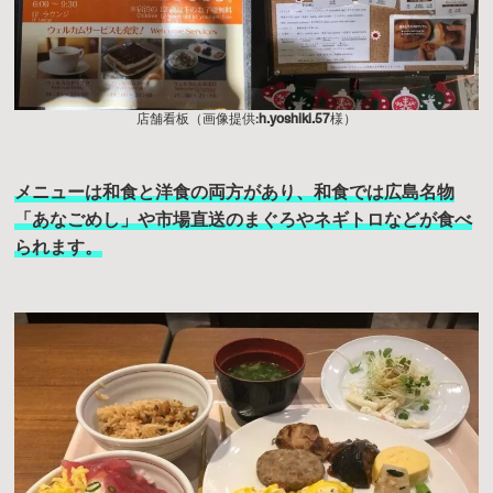
店舗看板（画像提供:
h.yoshiki.57
様）
メニューは和食と洋食の両方があり、和食では広島名物
「あなごめし」や市場直送のまぐろやネギトロなどが食べ
られます。