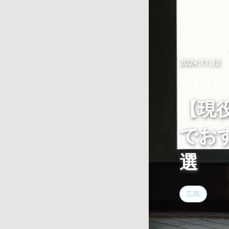
2024.11.12
#コラム
【現
でお
選
広島