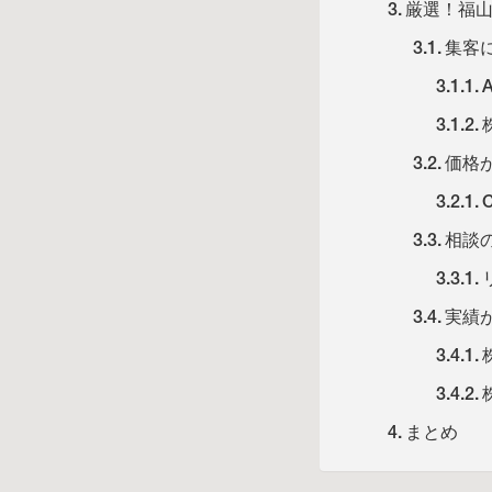
厳選！福
集客
価格
C
相談
実績
まとめ