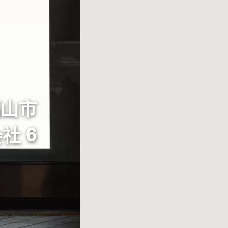
福山市
社 6